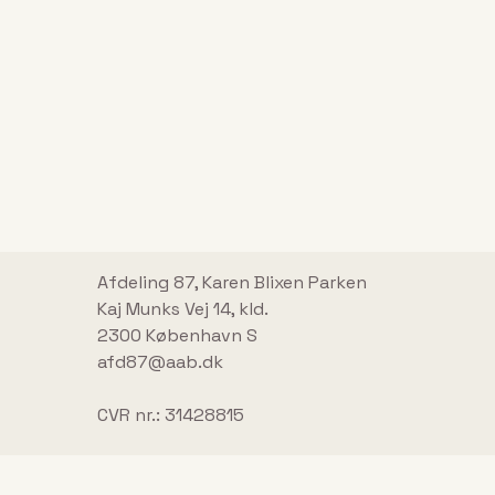
Afdeling 87, Karen Blixen Parken
Kaj Munks Vej 14, kld.
2300 København S
afd87@aab.dk
CVR nr.: 31428815
Handelsbetingelser
Persondatapolitik